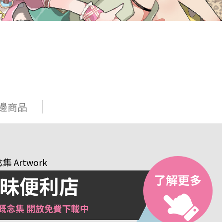
邊商品
了解更多
 Artwork
鬼神武將變成女兒！？
場
滿的艾德菈！
了解更多
了解更多
了解更多
昧便利店
布夢工廠
請期待
德菈周邊組合
概念集 開放免費下載中
yHity還在努力
預購中