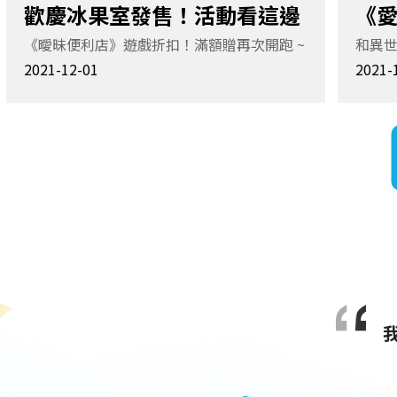
歡慶冰果室發售！活動看這邊
《
《曖昧便利店》遊戲折扣！滿額贈再次開跑 ~
和異
正式
2021-12-01
2021-