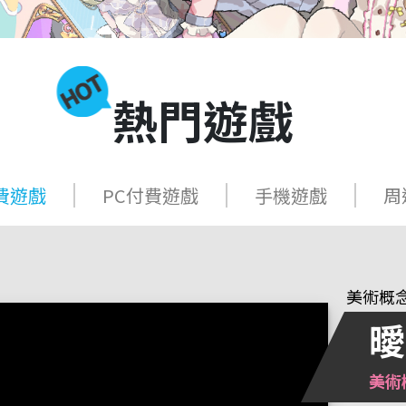
熱門遊戲
費遊戲
PC付費遊戲
手機遊戲
周
美術概念集
三國的
尚未登
給你滿
曖
呂
敬
艾
美術
Hit
限量