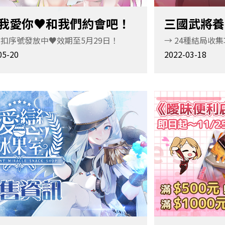
0我愛你♥和我們約會吧！
三國武將養
扣序號發放中♥效期至5月29日！
→ 24種結局收
05-20
2022-03-18