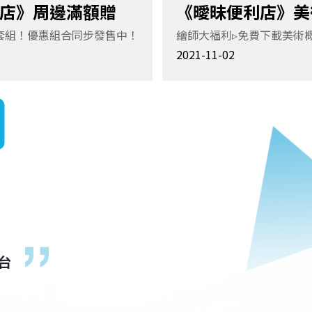
店》周邊滿額贈
《曖昧便利店》美
開！
套組！優惠組合同步發售中！
繪師大福利▹免費下載美術
2021-11-02
台