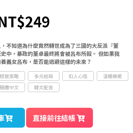
NT$249
人，不知道為什麼竟然轉世成為了三國的大反派『董
史中，暴政的董卓最終將會被呂布所殺。 但如果我
撫養義女呂布，是否能逃避這樣的未來？
經營策略
多元結局
扣人心弦
溫暖療癒
簡體中文
韓文配音
車
直接前往結帳