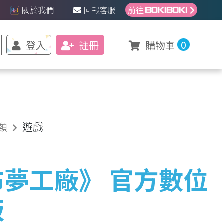
關於我們
回報客服
前往
0
登入
註冊
購物車
類
遊戲
夢工廠》 官方數位
版