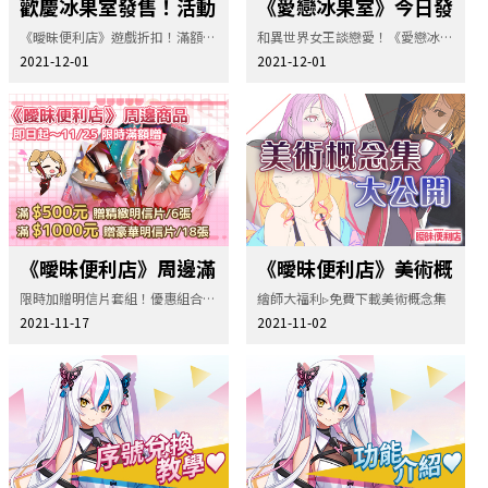
歡慶冰果室發售！活動
《愛戀冰果室》今日發
看這邊
售！
《曖昧便利店》遊戲折扣！滿額贈再次開跑 ~
和異世界女王談戀愛！《愛戀冰果室》中文版正式發售！
2021-12-01
2021-12-01
《曖昧便利店》周邊滿
《曖昧便利店》美術概
額贈
念集公開！
限時加贈明信片套組！優惠組合同步發售中！
繪師大福利▹免費下載美術概念集
2021-11-17
2021-11-02